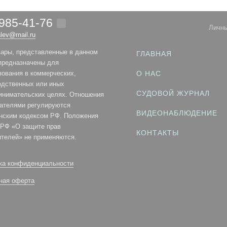
 985-41-76
Личны
alev@mail.ru
вары, представленные в данном
ГЛАВНАЯ
 предназначены для
зования в коммерческих,
О НАС
одственных или иных
СУДОВОЙ ЖУРНАЛ
инимательских целях. Отношения
пателями регулируются
ВИДЕОНАБЛЮДЕНИЕ
нским кодексом РФ. Положения
 РФ «О защите прав
КОНТАКТЫ
ителей» не применяются.
ка конфиденциальности
ная оферта