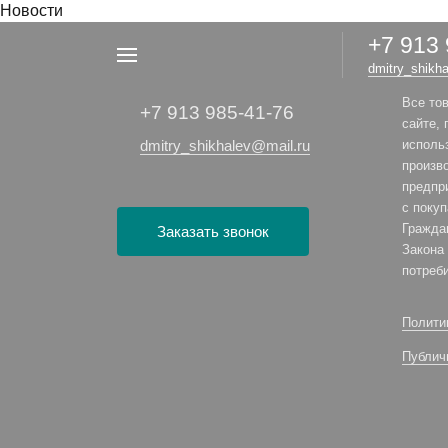
Новости
+7 913
Например,
dmitry_shikh
велосипед
Найти
везде
Все то
+7 913 985-41-76
сайте,
dmitry_shikhalev@mail.ru
исполь
произв
предпр
с поку
Гражда
Заказать звонок
Закона
потреб
Полити
Публич