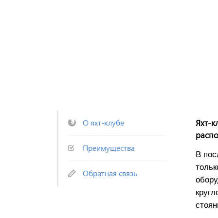
О яхт-клубе
Яхт-к
распо
Преимущества
В пос
тольк
Обратная связь
обору
кругл
стоян