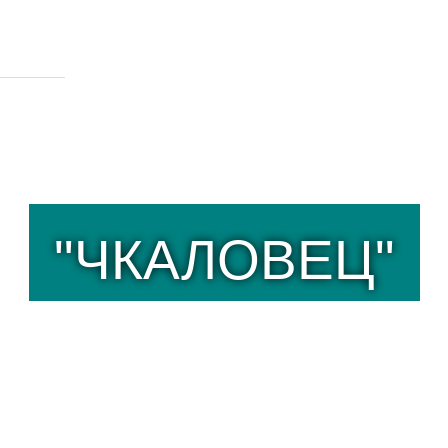
985-41-76
Личны
lev@mail.ru
"ЧКАЛОВЕЦ"