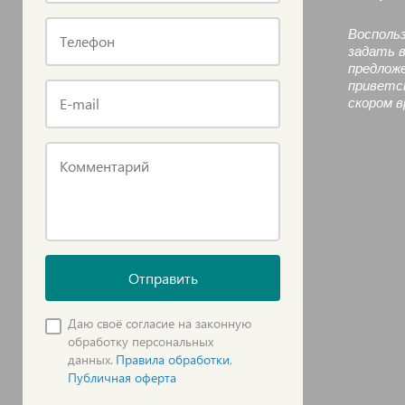
Восполь
Телефон
задать 
предлож
приветс
E-mail
скором 
Комментарий
Отправить
Даю своё согласие на законную
обработку персональных
данных.
Правила обработки
,
Публичная оферта