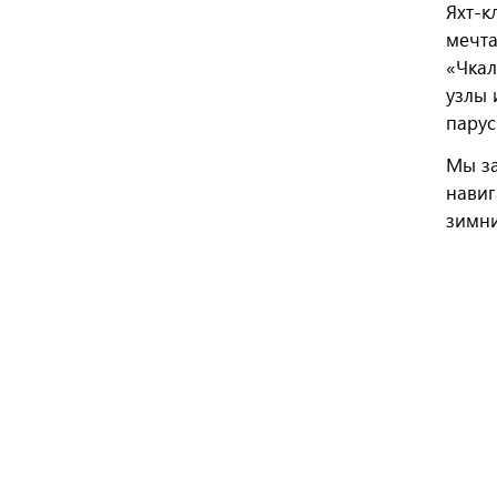
Яхт-к
мечта
«Чкал
узлы 
парус
Мы за
навиг
зимни