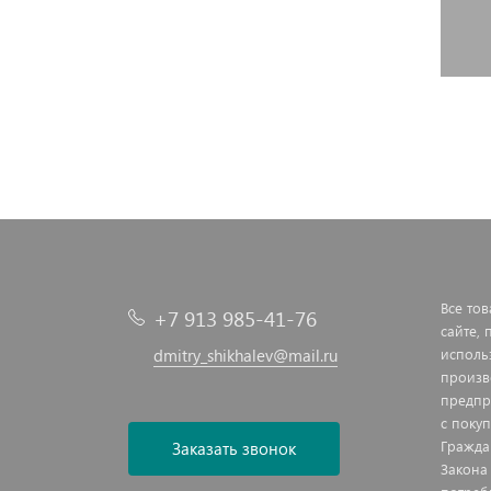
Все то
+7 913 985-41-76
сайте,
dmitry_shikhalev@mail.ru
исполь
произв
предпр
с поку
Гражда
Заказать звонок
Закона