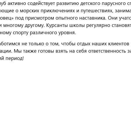
луб активно содействует развитию детского парусного с
ющие о морских приключениях и путешествиях, занима
овец» под присмотром опытного наставника. Они учатся
и многому другому. Курсанты школы регулярно станов
ному спорту различного уровня.
ботимся не только о том, чтобы отдых наших клиенто
ации. Мы также готовы взять на себя ответственность з
й период!
Всесезонное хранение яхт, катеров, гидроц
Принимаем на ответственное хранение водно-моторную тех